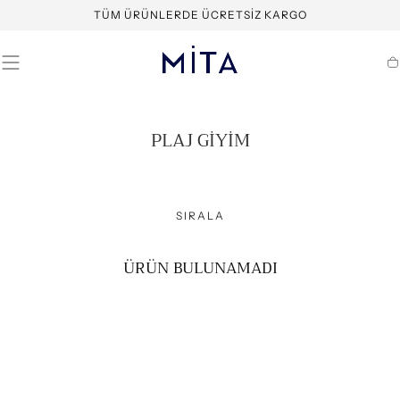
İÇERIĞE
TÜM ÜRÜNLERDE ÜCRETSIZ KARGO
GEÇ
S
K
PLAJ GIYIM
O
L
E
SIRALA
K
S
I
ÜRÜN BULUNAMADI
Y
O
N
: