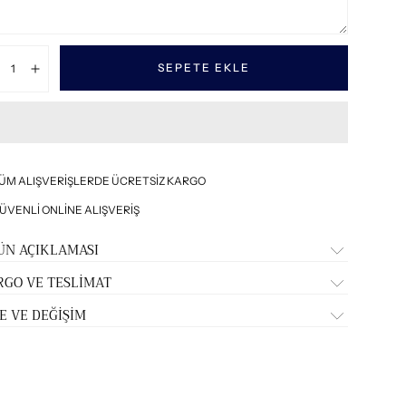
tar:
SEPETE EKLE
zalt
Artır
ÜM ALIŞVERİŞLERDE ÜCRETSİZ KARGO
ÜVENLİ ONLİNE ALIŞVERİŞ
ÜN AÇIKLAMASI
RGO VE TESLİMAT
E VE DEĞİŞİM