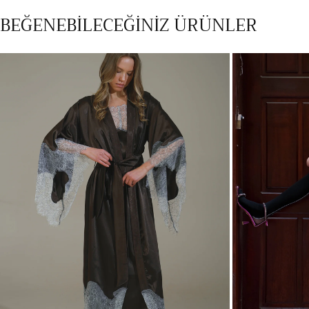
medyayı
BEĞENEBİLECEĞİNİZ ÜRÜNLER
modalda
aç