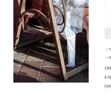
Mik
A
T
G
ÜR
KA
İAD