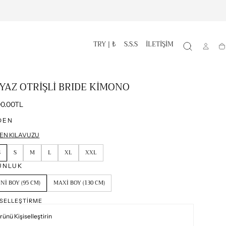
TRY | ₺
S.S.S
İLETİŞİM
S
YAZ OTRİŞLİ BRIDE KİMONO
mal
00.00TL
t
DEN
EN KILAVUZU
S
S
M
L
XL
XXL
UNLUK
NI BOY (95 CM)
MAXI BOY (130 CM)
ISELLEŞTIRME