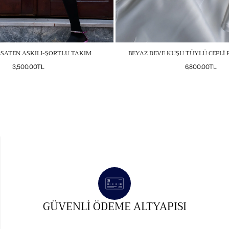
 SATEN ASKILI-ŞORTLU TAKIM
BEYAZ DEVE KUŞU TÜYLÜ CEPLİ 
Normal
Normal
3,500.00TL
6,800.00TL
fiyat
fiyat
GÜVENLI ÖDEME ALTYAPISI