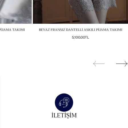
PİJAMA TAKIMI
BEYAZ FRANSIZ DANTELLİ ASKILI PİJAMA TAKIMI
Normal
5,100.00TL
fiyat
İLETIŞIM