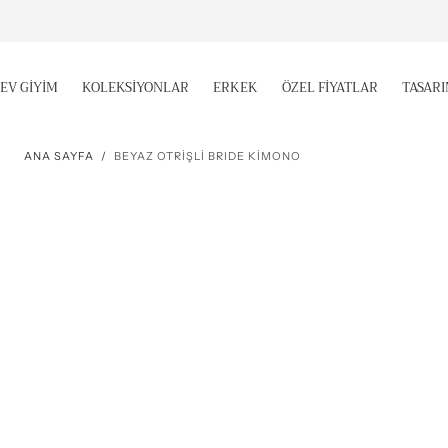
İÇERIĞE
GEÇ
EV GİYİM
KOLEKSİYONLAR
ERKEK
ÖZEL FİYATLAR
TASAR
ANA SAYFA
/
BEYAZ OTRİŞLİ BRIDE KİMONO