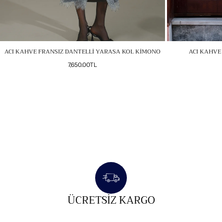
ACI KAHVE FRANSIZ DANTELLİ YARASA KOL KİMONO
ACI KAHVE
Normal
7,650.00TL
fiyat
ÜCRETSIZ KARGO