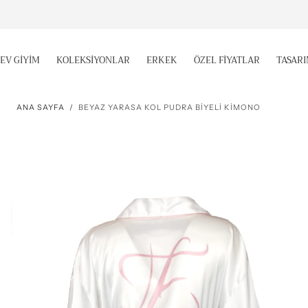
İÇERIĞE
GEÇ
EV GİYİM
KOLEKSİYONLAR
ERKEK
ÖZEL FİYATLAR
TASAR
ANA SAYFA
/
BEYAZ YARASA KOL PUDRA BİYELİ KİMONO