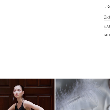
G
ÜR
KA
İAD