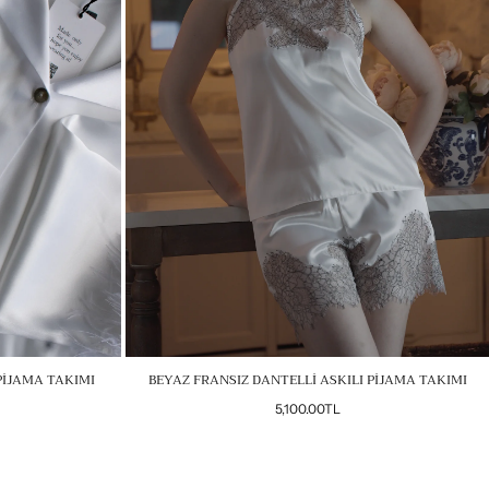
PİJAMA TAKIMI
BEYAZ FRANSIZ DANTELLİ ASKILI PİJAMA TAKIMI
Normal
5,100.00TL
fiyat