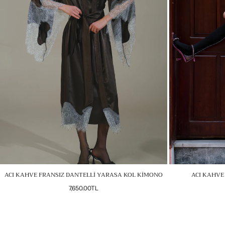
ACI KAHVE FRANSIZ DANTELLİ YARASA KOL KİMONO
ACI KAHVE
Normal
7,650.00TL
fiyat