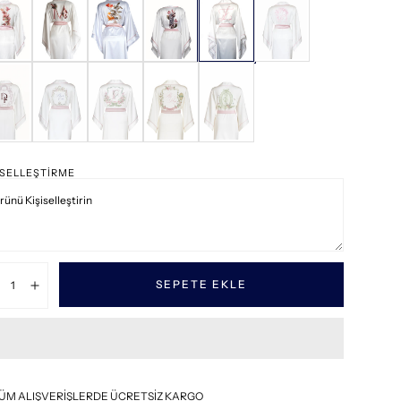
ISELLEŞTIRME
tar:
SEPETE EKLE
zalt
Artır
ÜM ALIŞVERİŞLERDE ÜCRETSİZ KARGO