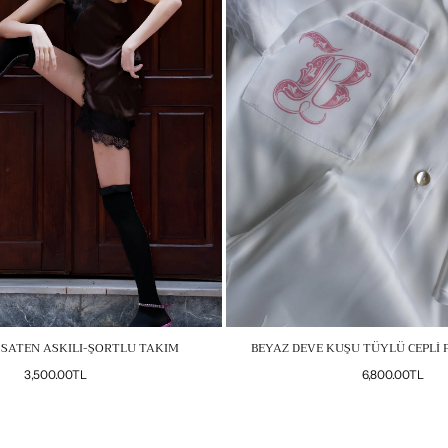
 SATEN ASKILI-ŞORTLU TAKIM
BEYAZ DEVE KUŞU TÜYLÜ CEPLİ 
Normal
Normal
3,500.00TL
6,800.00TL
fiyat
fiyat