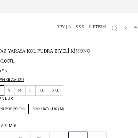
TRY | ₺
S.S.S
İLETİŞİM
S
YAZ YARASA KOL PUDRA BİYELİ KİMONO
mal
00.00TL
t
DEN
EN KILAVUZU
S
S
M
L
XL
XXL
UNLUK
NI BOY (95 CM)
MAXI BOY (130 CM)
SARIM 5