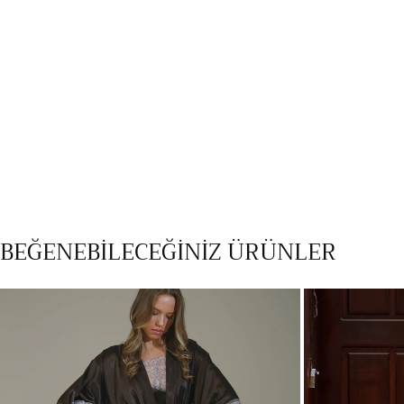
medyayı
modalda
aç
BEĞENEBİLECEĞİNİZ ÜRÜNLER