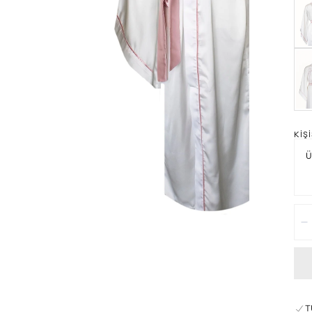
KIŞ
Mik
A
T