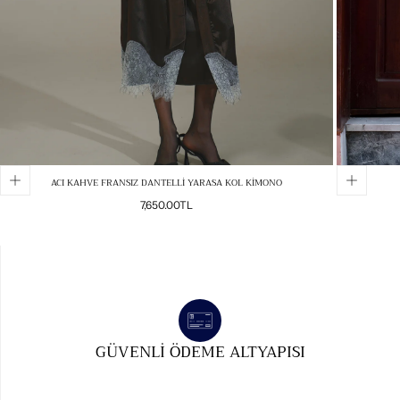
ACI KAHVE FRANSIZ DANTELLİ YARASA KOL KİMONO
Normal
7,650.00TL
fiyat
GÜVENLI ÖDEME ALTYAPISI