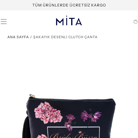
İÇERIĞE
TÜM ÜRÜNLERDE ÜCRETSIZ KARGO
GEÇ
S
ANA SAYFA
/
ŞAKAYIK DESENLİ CLUTCH ÇANTA