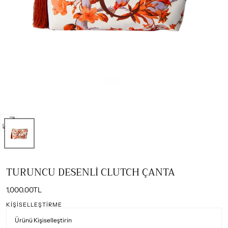
0
numaralı
medyayı
modalda
TURUNCU DESENLİ CLUTCH ÇANTA
aç
Normal
1,000.00TL
fiyat
KIŞISELLEŞTIRME