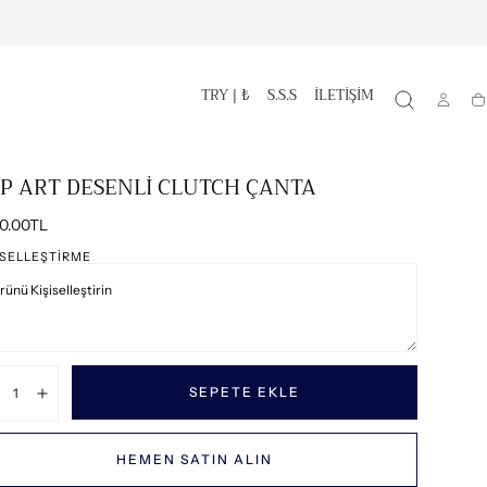
TRY | ₺
S.S.S
İLETİŞİM
S
P ART DESENLİ CLUTCH ÇANTA
mal
00.00TL
t
ISELLEŞTIRME
tar:
SEPETE EKLE
zalt
Artır
HEMEN SATIN ALIN