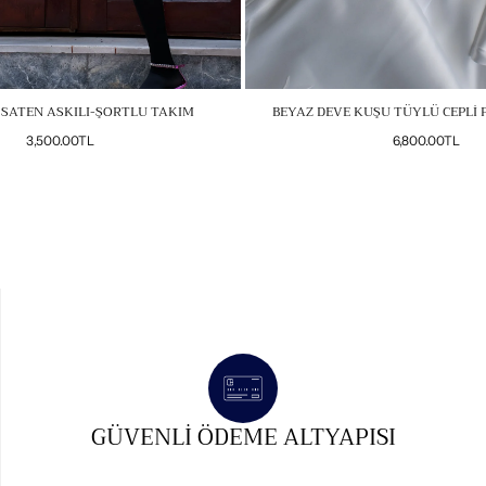
 SATEN ASKILI-ŞORTLU TAKIM
BEYAZ DEVE KUŞU TÜYLÜ CEPLİ 
Normal
Normal
3,500.00TL
6,800.00TL
fiyat
fiyat
GÜVENLI ÖDEME ALTYAPISI