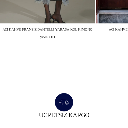
ACI KAHVE FRANSIZ DANTELLİ YARASA KOL KİMONO
ACI KAHVE
Normal
7,650.00TL
fiyat
ÜCRETSIZ KARGO