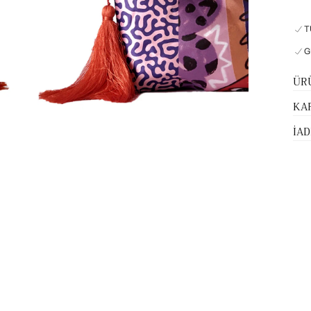
T
G
ÜR
KA
İAD