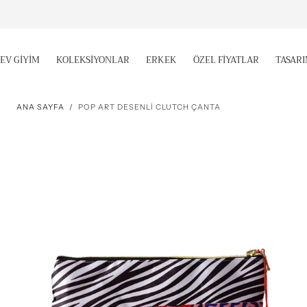
İÇERIĞE
GEÇ
EV GİYİM
KOLEKSİYONLAR
ERKEK
ÖZEL FİYATLAR
TASAR
ANA SAYFA
/
POP ART DESENLİ CLUTCH ÇANTA