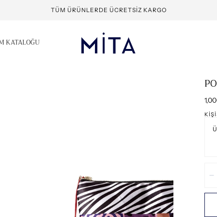
TÜM ÜRÜNLERDE ÜCRETSIZ KARGO
IM KATALOĞU
PO
Nor
1,0
fiya
KIŞ
Mik
A