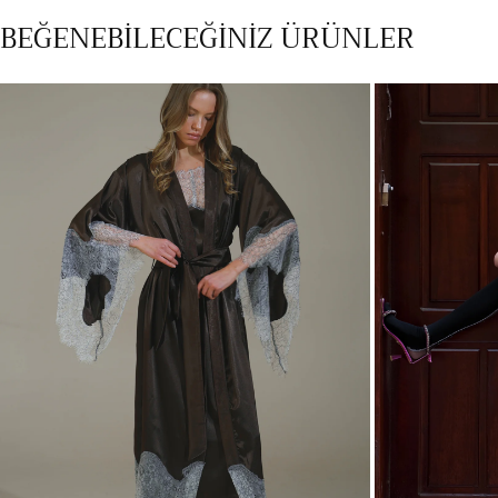
medyayı
BEĞENEBİLECEĞİNİZ ÜRÜNLER
modalda
aç