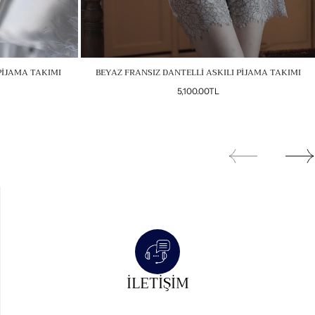
PİJAMA TAKIMI
BEYAZ FRANSIZ DANTELLİ ASKILI PİJAMA TAKIMI
Normal
5,100.00TL
fiyat
İLETIŞIM